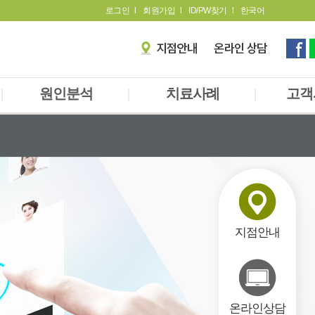
로그인
l
회원가입
l
ID/PW찾기
l
한국어
|
원인분석
|
치료사례
|
고객
장내세균분석
자필후기
공
만성 알레르기 검사
영상후기
카
소변유기산 검사
언
방
지점안내
온라인상담