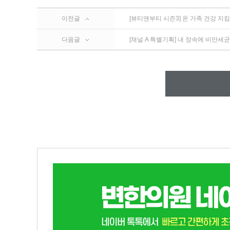
이전글
[뷰티앤부티 시즌3] 온 가족 건강 지
다음글
[채널 A 특별기획] 내 장속에 비만세균