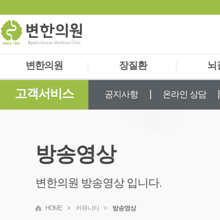
변한의원
|
장질환
|
뇌
고객서비스
의료진소개
과민성대장증후군
자율신
|
|
공지사항
온라인 상담
검진 및 진단
소화불량(담적)
두통/
치료과정
역류성식도염
A
찾아오시는 길
장누수증후군
틱
방송영상
사경
변한의원 방송영상 입니다.
HOME
>
커뮤니티
>
방송영상