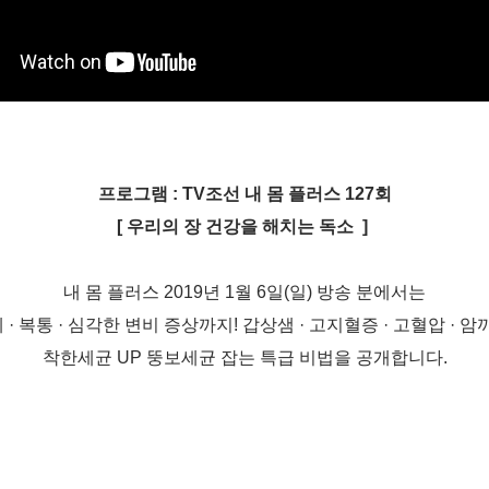
프로그램 :
TV조선 내 몸 플러스 127회
[
우리의 장 건강을 해치는 독소
​ ]
내 몸 플러스
​ 2019년
1월 6일(일)
방송 분에서는
 · 복통 · 심각한 변비 증상까지!
​
갑상샘 · 고지혈증 · 고혈압 · 
착한세균 UP 뚱보세균 잡는 특급 비
법을 공개합니다.