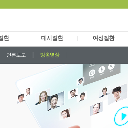
질환
|
대사질환
|
여성질환
경실조증
당뇨
난임/불임
|
|
언론보도
방송영상
어지러움
비만
생리통
DHD
만성피로
피부질환
/뚜렛
피부질환
/진전증