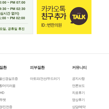
:00 ~ PM 07:00
:30 ~ PM 02:30
점심시간 없이)
:00 ~ PM 02:00
일요일, 공휴일 휴진
질환
피부질환
커뮤니티
율신경실조증
아토피/건선/두드러기
공지사항
통/어지러움
언론보도
HD
치료후기
/뚜렛
영상후기
경/진전증
상담/예약