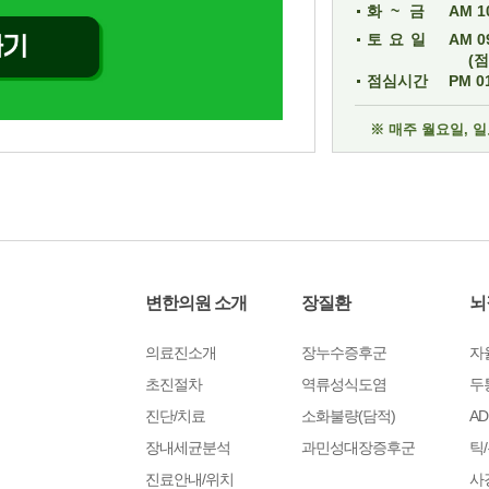
화~금
AM 10
토요일
AM 09
(
점심시간
PM 01
※ 매주 월요일, 
변한의원 소개
장질환
뇌
의료진소개
장누수증후군
자
초진절차
역류성식도염
두
진단/치료
소화불량(담적)
AD
장내세균분석
과민성대장증후군
틱
진료안내/위치
사