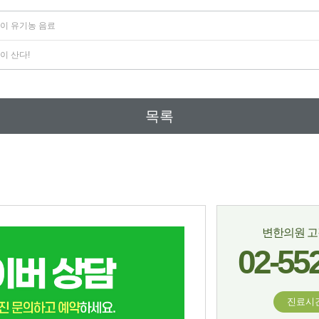
킴이 유기농 음료
이 산다!
목록
변한의원 
02-55
진료시