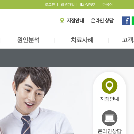
로그인
l
회원가입
l
ID/PW찾기
l
한국어
|
원인분석
|
치료사례
|
고객
장내세균분석
자필후기
공
만성 알레르기 검사
영상후기
카
소변유기산 검사
언
방
지점안내
온라인상담