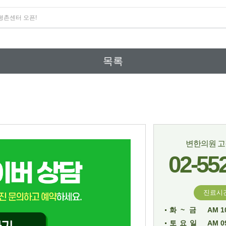
 평촌센터 오픈!
목록
변한의원 
02-55
진료시
화~금
AM 10
토요일
AM 09