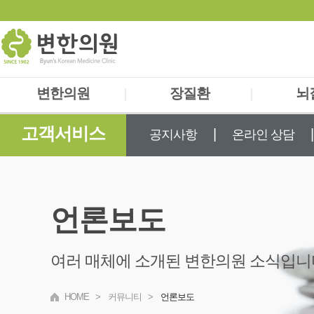
변한의원
|
장질환
|
뇌
고객서비스
의료진소개
과민성대장증후군
자율신
|
|
공지사항
온라인 상담
검진 및 진단
소화불량(담적)
두통/
치료과정
역류성식도염
A
찾아오시는 길
장누수증후군
틱
언론보도
사경
여러 매체에 소개된 변한의원 소식입니
HOME
>
커뮤니티
>
언론보도