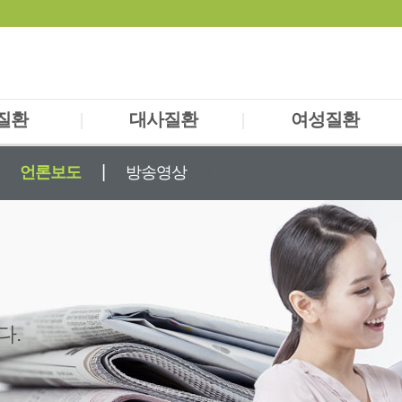
질환
|
대사질환
|
여성질환
경실조증
당뇨
난임/불임
|
|
언론보도
방송영상
어지러움
비만
생리통
DHD
만성피로
피부질환
/뚜렛
피부질환
/진전증
다.