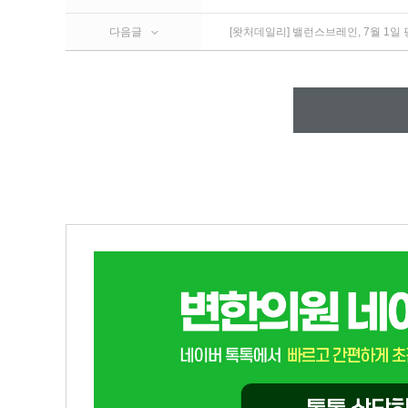
다음글
[왓처데일리] 밸런스브레인, 7월 1일