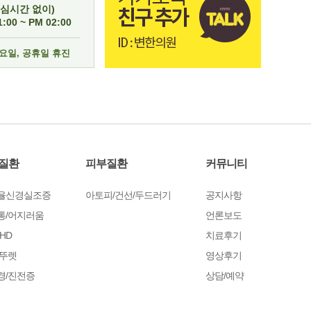
점심시간 없이)
:00 ~ PM 02:00
일요일, 공휴일 휴진
질환
피부질환
커뮤니티
율신경실조증
아토피/건선/두드러기
공지사항
통/어지러움
언론보도
HD
치료후기
/뚜렛
영상후기
경/진전증
상담/예약