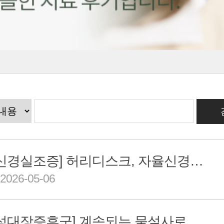
[자율신경실조증] 허리디스크, 자율신경 이상 52세 치료 후기
026-05-06
[과민성대장증후군] 계속되는 물설사로 힘겨워하시던 66세 치료 후기