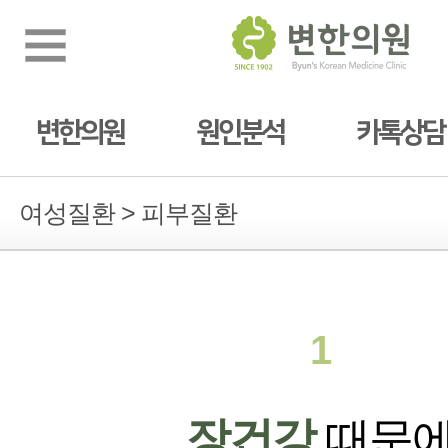
변한의원
원인분석
카톡상담
여성질환 > 피부질환
1
장건강
때문