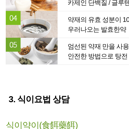
카제인 단백질 / 글루
약재의 유효 성분이 1
우러나오는 발효한약
엄선된 약재 만을 사
안전한 방법으로 탕전
3. 식이요법 상담
식이약이(食餌藥餌)