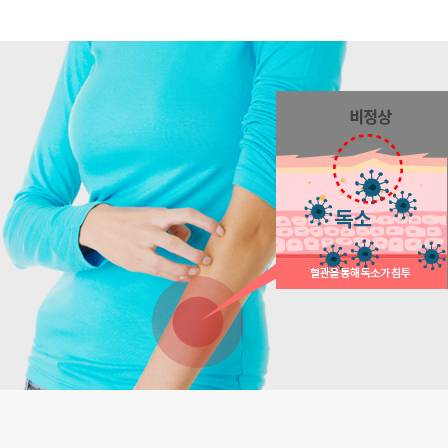
못된 식습관
때문에 겪을 수 있는
장누수 증후
을 앓고 있는 환자들의 경우 상당수가 대인
로잡으면서 인체
면역력을 높일 수 있는 치료
습니다. 장 세포가 느슨해지면 같은 외배엽
태도를 보이면서
우울증을 겪기도 합니다.
피
한의학에서는 장과 피부가 표리관계라 하여
에도 영향을 끼쳐서
유해 물질들이 쉽게 피부
잠재되어 있는
자가면역질환이 겉으로 나타나
치료를 위해 장을 다스려 왔습니다.
따라
염증이나 알레르기를 일으키게 됩니다
일 뿐
입니다. 그렇기 때문에 피부 자체를 
이상이 생기면 본인이 먹은 음식을 본인의 
몸속에 무너진 면역계를 바로잡는 치료를 해
구체적으로는
장내세균총의 비율을 맞추고
소로 인지하여 면역체계가 깨지게 되는 것입
결될 수 있습니다.
단백질과 밀가루의 글루텐 단백질을 분해하
으로써 염증 반응을 근본적으로 차단
할 수 