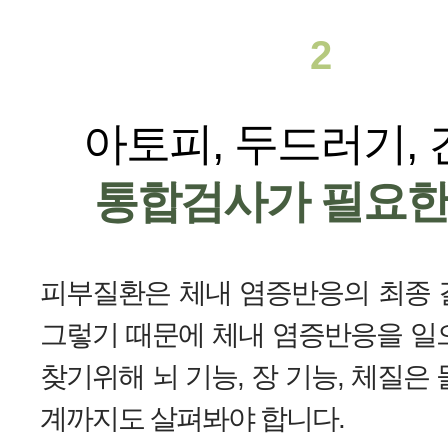
2
다양한 피부질환 중에서 자가면역에 문제가 
는 피부질환으로
두드러기, 알레르기성 피부
아토피, 두드러기,
등
을 꼽을 수 있습니다.
건선이나 아토피 같은 피부질환은 면역체계
통합검사가 필요한
있기 때문에 피부질환 증상들을 방치한다는
단순하게 외부로부터 극심한 스트레스나 유
면역체계 이상을 방치하는 것과 같습니다.
전문가의 진단을 통해 피부질환의 종류를 파
서 피부질환이 생길 수도 있지만 두드러기나
할 경우 적당한 기간 동안은
약물치료나 연고 
피부질환은 체내 염증반응의 최종 
한 피부질환이 수시로 발생할 경우
자가면역
실제 건선을 방치한 환자들이 관절염을 앓는
할 수도 있습니다.
겼을 가능성이 큽니다.
나 고혈압, 비만 등에 노출될 확률이 높다는
그렇기 때문에 체내 염증반응을 일
니다.
그러나 이미 면역체계와 피부 장벽이 무너진
찾기위해 뇌 기능, 장 기능, 체질은
같은 환경에서 비슷한 자극을 받더라도 면역
치료가 증상만
일시적으로 가라앉힐 뿐 장기
계까지도 살펴봐야 합니다.
사람에게서는 증상이 나타나지 않습니다. 
환자들이 겪는 심리적 문제도 상당합니다. 
수는 없습니다.
전문가의 지도에 따라 식습관