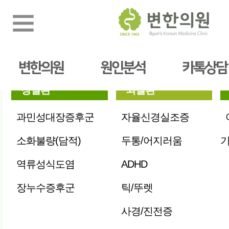
진료과목
전체보
변한의원
원인분석
카톡상담
장질환
뇌질환
과민성대장증후군
자율신경실조증
소화불량(담적)
두통/어지러움
역류성식도염
ADHD
장누수증후군
틱/뚜렛
사경/진전증