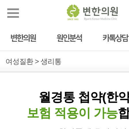
변한의원
원인분석
카톡상담
여성질환 > 생리통
월경통 첩약(한약
보험 적용이 가능
합