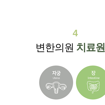
4
변한의원
치료원