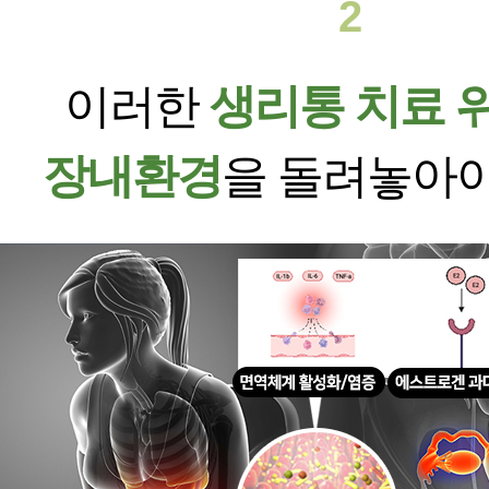
2
이러한
생리통 치료 
장내환경
을 돌려놓아야