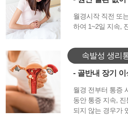
월경시작 직전 또는
하여 1~2일 지속,
속발성 생리
- 골반내 장기 
월경 전부터 통증 
동안 통증 지속, 
되지 않는 경우가 