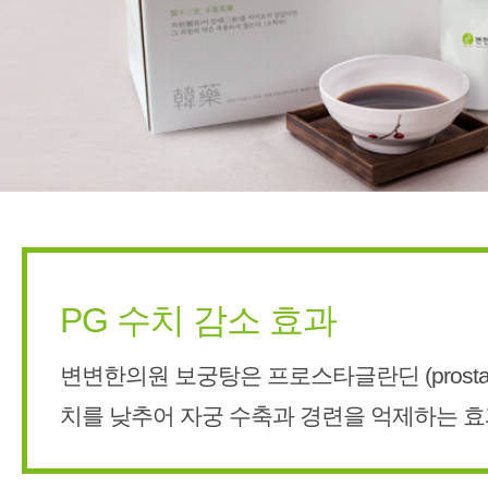
PG 수치 감소 효과
변변한의원 보궁탕은 프로스타글란딘 (prostagla
치를 낮추어 자궁 수축과 경련을 억제하는 효