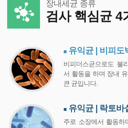
장내세균 종류
검사 핵심균 4
유익균 | 비피
■
비피더스균으로도 불리
서 활동을 하며 장내 
큰 균입니다.
유익균 | 락토
■
주로 소장에서 활동하