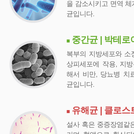
을 감소시키고 면역 체
균입니다.
중간균 | 박테
■
복부의 지방세포와 소
상피세포에 작용, 지
해서 비만, 당뇨병 치
균입니다.
유해균 | 클로
■
설사 혹은 중증장염같은